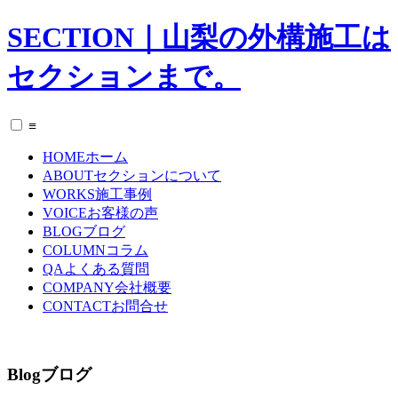
SECTION｜山梨の外構施工は
セクションまで。
≡
HOME
ホーム
ABOUT
セクションについて
WORKS
施工事例
VOICE
お客様の声
BLOG
ブログ
COLUMN
コラム
QA
よくある質問
COMPANY
会社概要
CONTACT
お問合せ
Blog
ブログ