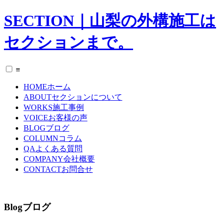
SECTION｜山梨の外構施工は
セクションまで。
≡
HOME
ホーム
ABOUT
セクションについて
WORKS
施工事例
VOICE
お客様の声
BLOG
ブログ
COLUMN
コラム
QA
よくある質問
COMPANY
会社概要
CONTACT
お問合せ
Blog
ブログ