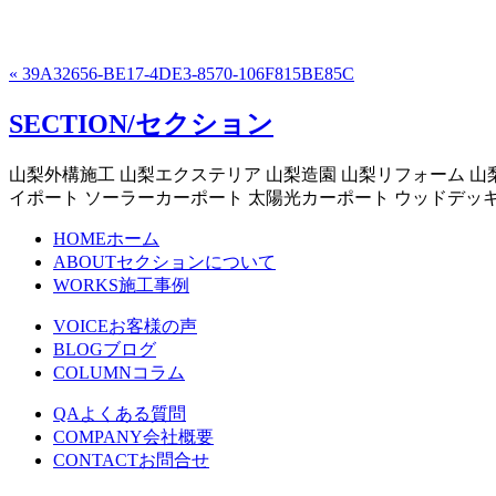
« 39A32656-BE17-4DE3-8570-106F815BE85C
SECTION/セクション
山梨外構施工 山梨エクステリア 山梨造園 山梨リフォーム 山
イポート ソーラーカーポート 太陽光カーポート ウッドデッ
HOME
ホーム
ABOUT
セクションについて
WORKS
施工事例
VOICE
お客様の声
BLOG
ブログ
COLUMN
コラム
QA
よくある質問
COMPANY
会社概要
CONTACT
お問合せ