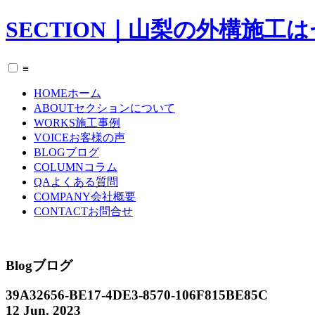
SECTION｜山梨の外構施工
≡
HOME
ホーム
ABOUT
セクションについて
WORKS
施工事例
VOICE
お客様の声
BLOG
ブログ
COLUMN
コラム
QA
よくある質問
COMPANY
会社概要
CONTACT
お問合せ
Blog
ブログ
39A32656-BE17-4DE3-8570-106F815BE85C
12 Jun. 2023