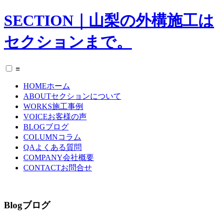
SECTION｜山梨の外構施工は
セクションまで。
≡
HOME
ホーム
ABOUT
セクションについて
WORKS
施工事例
VOICE
お客様の声
BLOG
ブログ
COLUMN
コラム
QA
よくある質問
COMPANY
会社概要
CONTACT
お問合せ
Blog
ブログ