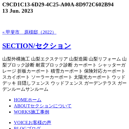
C9CD1C13-6D29-4C25-A00A-8D972C602B94
13 Jun. 2023
« 甲斐市 原様邸（2022）
SECTION/セクション
山梨外構施工 山梨エクステリア 山梨造園 山梨リフォーム 山
梨ブロック診断 耐震ブロック診断 カーポート シャッターガ
レージ 折板カーポート 積雪カーポート 保険対応カーポート
スカイポート ソーラーカーポート 太陽光カーポート ウッド
デッキ 目隠しフェンス ウッドフェンス ガーデンテラス ガー
デンルームサンルーム
HOME
ホーム
ABOUT
セクションについて
WORKS
施工事例
VOICE
お客様の声
BLOG
ブログ