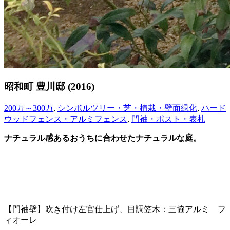
昭和町 豊川邸 (2016)
200万～300万
,
シンボルツリー・芝・植栽・壁面緑化
,
ハード
ウッドフェンス・アルミフェンス
,
門袖・ポスト・表札
ナチュラル感あるおうちに合わせたナチュラルな庭。
【門袖壁】吹き付け左官仕上げ、目調笠木：三協アルミ フ
ィオーレ