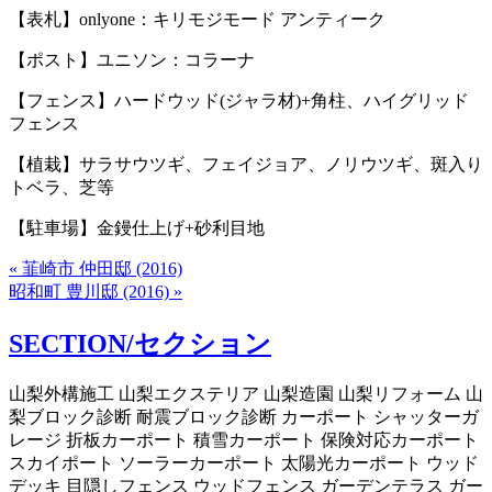
【表札】onlyone：キリモジモード アンティーク
【ポスト】ユニソン：コラーナ
【フェンス】ハードウッド(ジャラ材)+角柱、ハイグリッド
フェンス
【植栽】サラサウツギ、フェイジョア、ノリウツギ、斑入り
トベラ、芝等
【駐車場】金鏝仕上げ+砂利目地
« 韮崎市 仲田邸 (2016)
昭和町 豊川邸 (2016) »
SECTION/セクション
山梨外構施工 山梨エクステリア 山梨造園 山梨リフォーム 山
梨ブロック診断 耐震ブロック診断 カーポート シャッターガ
レージ 折板カーポート 積雪カーポート 保険対応カーポート
スカイポート ソーラーカーポート 太陽光カーポート ウッド
デッキ 目隠しフェンス ウッドフェンス ガーデンテラス ガー