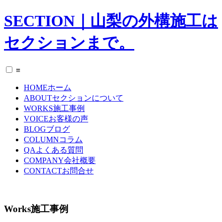
SECTION｜山梨の外構施工は
セクションまで。
≡
HOME
ホーム
ABOUT
セクションについて
WORKS
施工事例
VOICE
お客様の声
BLOG
ブログ
COLUMN
コラム
QA
よくある質問
COMPANY
会社概要
CONTACT
お問合せ
Works
施工事例