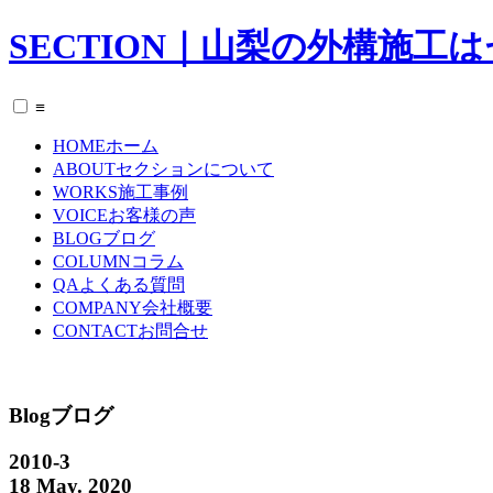
SECTION｜山梨の外構施工
≡
HOME
ホーム
ABOUT
セクションについて
WORKS
施工事例
VOICE
お客様の声
BLOG
ブログ
COLUMN
コラム
QA
よくある質問
COMPANY
会社概要
CONTACT
お問合せ
Blog
ブログ
2010-3
18 May. 2020