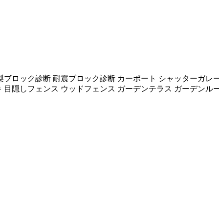
梨ブロック診断 耐震ブロック診断 カーポート シャッターガレー
キ 目隠しフェンス ウッドフェンス ガーデンテラス ガーデンル