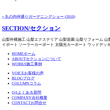
« 丸の内仲通りガーデニングショー (2010)
SECTION/セクション
山梨外構施工 山梨エクステリア 山梨造園 山梨リフォーム 山
イポート ソーラーカーポート 太陽光カーポート ウッドデッ
HOME
ホーム
ABOUT
セクションについて
WORKS
施工事例
VOICE
お客様の声
BLOG
ブログ
COLUMN
コラム
QA
よくある質問
COMPANY
会社概要
CONTACT
お問合せ