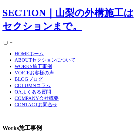
SECTION｜山梨の外構施工は
セクションまで。
≡
HOME
ホーム
ABOUT
セクションについて
WORKS
施工事例
VOICE
お客様の声
BLOG
ブログ
COLUMN
コラム
QA
よくある質問
COMPANY
会社概要
CONTACT
お問合せ
Works
施工事例