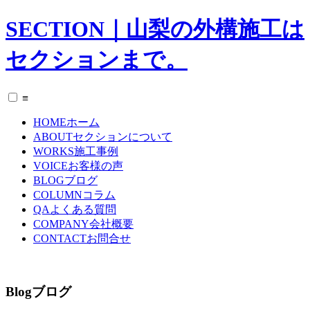
SECTION｜山梨の外構施工は
セクションまで。
≡
HOME
ホーム
ABOUT
セクションについて
WORKS
施工事例
VOICE
お客様の声
BLOG
ブログ
COLUMN
コラム
QA
よくある質問
COMPANY
会社概要
CONTACT
お問合せ
Blog
ブログ