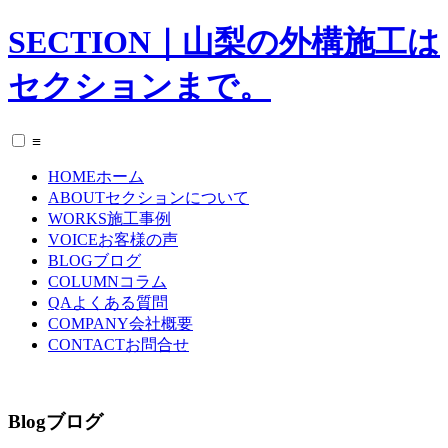
SECTION｜山梨の外構施工は
セクションまで。
≡
HOME
ホーム
ABOUT
セクションについて
WORKS
施工事例
VOICE
お客様の声
BLOG
ブログ
COLUMN
コラム
QA
よくある質問
COMPANY
会社概要
CONTACT
お問合せ
Blog
ブログ