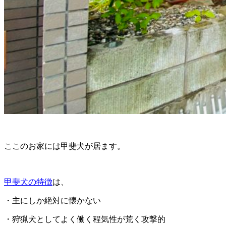
ここのお家には甲斐犬が居ます。
甲斐犬の特徴
は、
・主にしか絶対に懐かない
・狩猟犬としてよく働く程気性が荒く攻撃的