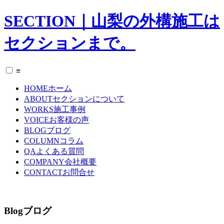
SECTION｜山梨の外構施工は
セクションまで。
≡
HOME
ホーム
ABOUT
セクションについて
WORKS
施工事例
VOICE
お客様の声
BLOG
ブログ
COLUMN
コラム
QA
よくある質問
COMPANY
会社概要
CONTACT
お問合せ
Blog
ブログ