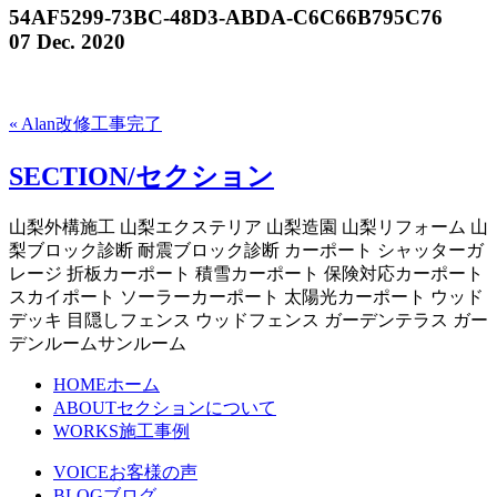
54AF5299-73BC-48D3-ABDA-C6C66B795C76
07 Dec. 2020
« Alan改修工事完了
SECTION/セクション
山梨外構施工 山梨エクステリア 山梨造園 山梨リフォーム 山
梨ブロック診断 耐震ブロック診断 カーポート シャッターガ
レージ 折板カーポート 積雪カーポート 保険対応カーポート
スカイポート ソーラーカーポート 太陽光カーポート ウッド
デッキ 目隠しフェンス ウッドフェンス ガーデンテラス ガー
デンルームサンルーム
HOME
ホーム
ABOUT
セクションについて
WORKS
施工事例
VOICE
お客様の声
BLOG
ブログ