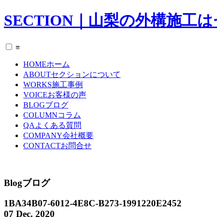
SECTION｜山梨の外構施工
≡
HOME
ホーム
ABOUT
セクションについて
WORKS
施工事例
VOICE
お客様の声
BLOG
ブログ
COLUMN
コラム
QA
よくある質問
COMPANY
会社概要
CONTACT
お問合せ
Blog
ブログ
1BA34B07-6012-4E8C-B273-1991220E2452
07 Dec. 2020