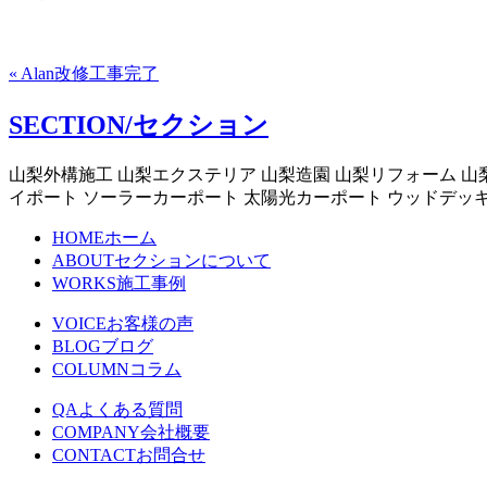
« Alan改修工事完了
SECTION/セクション
山梨外構施工 山梨エクステリア 山梨造園 山梨リフォーム 山
イポート ソーラーカーポート 太陽光カーポート ウッドデッ
HOME
ホーム
ABOUT
セクションについて
WORKS
施工事例
VOICE
お客様の声
BLOG
ブログ
COLUMN
コラム
QA
よくある質問
COMPANY
会社概要
CONTACT
お問合せ