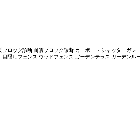
梨ブロック診断 耐震ブロック診断 カーポート シャッターガレー
キ 目隠しフェンス ウッドフェンス ガーデンテラス ガーデンル