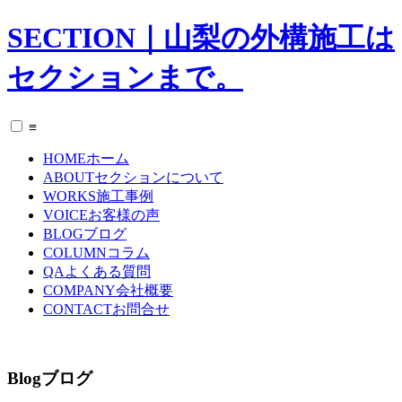
SECTION｜山梨の外構施工は
セクションまで。
≡
HOME
ホーム
ABOUT
セクションについて
WORKS
施工事例
VOICE
お客様の声
BLOG
ブログ
COLUMN
コラム
QA
よくある質問
COMPANY
会社概要
CONTACT
お問合せ
Blog
ブログ