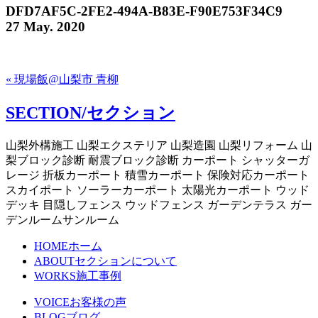
DFD7AF5C-2FE2-494A-B83E-F90E753F34C9
27 May. 2020
« 現場飯@山梨市 青柳
SECTION/セクション
山梨外構施工 山梨エクステリア 山梨造園 山梨リフォーム 山
梨ブロック診断 耐震ブロック診断 カーポート シャッターガ
レージ 折板カーポート 積雪カーポート 保険対応カーポート
スカイポート ソーラーカーポート 太陽光カーポート ウッド
デッキ 目隠しフェンス ウッドフェンス ガーデンテラス ガー
デンルームサンルーム
HOME
ホーム
ABOUT
セクションについて
WORKS
施工事例
VOICE
お客様の声
BLOG
ブログ