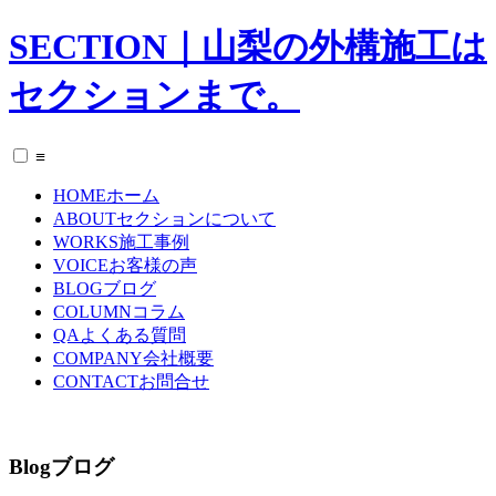
SECTION｜山梨の外構施工は
セクションまで。
≡
HOME
ホーム
ABOUT
セクションについて
WORKS
施工事例
VOICE
お客様の声
BLOG
ブログ
COLUMN
コラム
QA
よくある質問
COMPANY
会社概要
CONTACT
お問合せ
Blog
ブログ