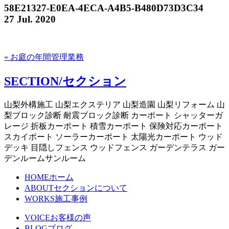
58E21327-E0EA-4ECA-A4B5-B480D73D3C34
27 Jul. 2020
« お庭の年間管理業務
SECTION/セクション
山梨外構施工 山梨エクステリア 山梨造園 山梨リフォーム 山
梨ブロック診断 耐震ブロック診断 カーポート シャッターガ
レージ 折板カーポート 積雪カーポート 保険対応カーポート
スカイポート ソーラーカーポート 太陽光カーポート ウッド
デッキ 目隠しフェンス ウッドフェンス ガーデンテラス ガー
デンルームサンルーム
HOME
ホーム
ABOUT
セクションについて
WORKS
施工事例
VOICE
お客様の声
BLOG
ブログ