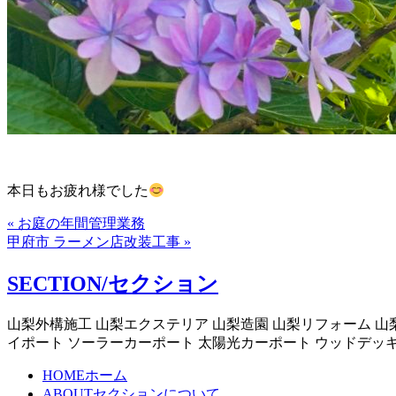
本日もお疲れ様でした
« お庭の年間管理業務
甲府市 ラーメン店改装工事 »
SECTION/セクション
山梨外構施工 山梨エクステリア 山梨造園 山梨リフォーム 山
イポート ソーラーカーポート 太陽光カーポート ウッドデッ
HOME
ホーム
ABOUT
セクションについて