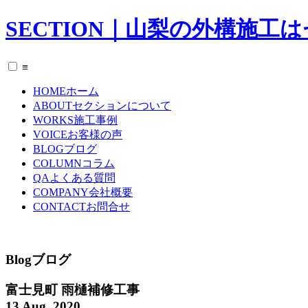
SECTION｜山梨の外構施工
≡
HOME
ホーム
ABOUT
セクションについて
WORKS
施工事例
VOICE
お客様の声
BLOG
ブログ
COLUMN
コラム
QA
よくある質問
COMPANY
会社概要
CONTACT
お問合せ
Blog
ブログ
富士見町 雨樋補修工事
13 Aug. 2020