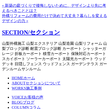
« 新築の庭づくりで後悔しないために、デザインより先に考
えるべきこととは？
外構リフォームの費用だけで決めて大丈夫？暮らしを変える
デザインの力 »
SECTION/セクション
山梨外構施工 山梨エクステリア 山梨造園 山梨リフォーム 山
梨ブロック診断 耐震ブロック診断 カーポート シャッターガ
レージ 折板カーポート 積雪カーポート 保険対応カーポート
スカイポート ソーラーカーポート 太陽光カーポート ウッド
デッキ 目隠しフェンス ウッドフェンス ガーデンテラス ガー
デンルームサンルーム
HOME
ホーム
ABOUT
セクションについて
WORKS
施工事例
VOICE
お客様の声
BLOG
ブログ
COLUMN
コラム