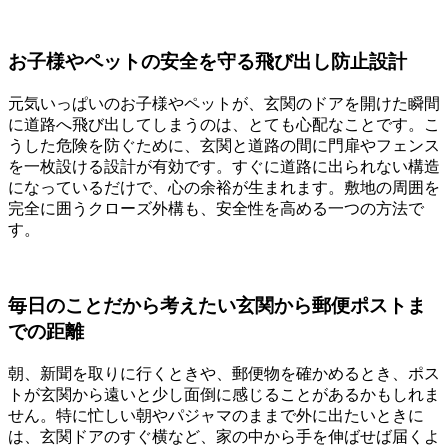
お子様やペットの安全を守る飛び出し防止設計
元気いっぱいのお子様やペットが、玄関のドアを開けた瞬間
に道路へ飛び出してしまうのは、とても心配なことです。こ
うした危険を防ぐために、玄関と道路の間に門扉やフェンス
を一枚設ける設計が有効です。すぐに道路に出られない構造
になっているだけで、心の余裕が生まれます。敷地の周囲を
完全に囲うクローズ外構も、安全性を高める一つの方法で
す。
毎日のことだから考えたい玄関から郵便ポストま
での距離
朝、新聞を取りに行くときや、郵便物を確かめるとき、ポス
トが玄関から遠いと少し面倒に感じることがあるかもしれま
せん。特に忙しい朝やパジャマのままで外に出たいときに
は、玄関ドアのすぐ横など、家の中から手を伸ばせば届くよ