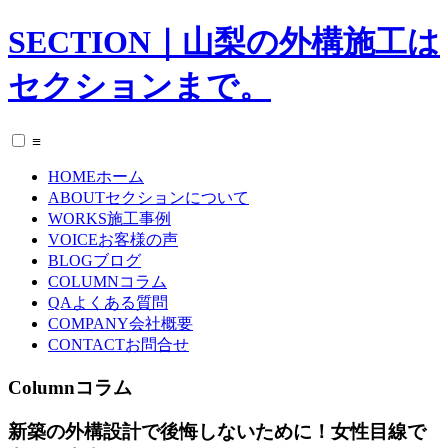
SECTION｜山梨の外構施工は
セクションまで。
≡
HOME
ホーム
ABOUT
セクションについて
WORKS
施工事例
VOICE
お客様の声
BLOG
ブログ
COLUMN
コラム
QA
よくある質問
COMPANY
会社概要
CONTACT
お問合せ
Column
コラム
新築の外構設計で後悔しないために！女性目線で